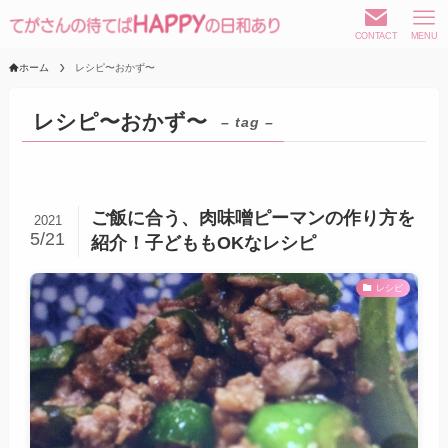
CONTACT
MENU
ホーム
レシピ〜おかず〜
レシピ〜おかず〜
– tag –
ご飯に合う、肉味噌ピーマンの作り方を
2021
5/21
紹介！子どももOKなレシピ
レシピ