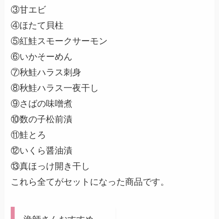
③甘エビ
④ほたて貝柱
⑤紅鮭スモークサーモン
⑥いかそーめん
⑦秋鮭ハラス刺身
⑧秋鮭ハラス一夜干し
⑨さばの味噌煮
⑩数の子松前漬
⑪鮭とろ
⑫いくら醤油漬
⑬真ほっけ開き干し
これら全てがセットになった商品です。