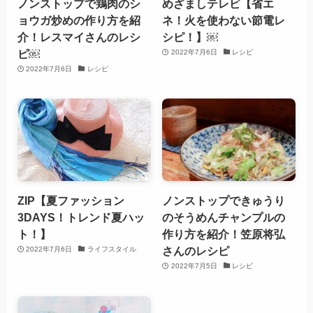
ノンストップで鶏肉のシ
めざましテレビ【省エ
ョウガ炒めの作り方を紹
ネ！火を使わない節電レ
介！レスマイさんのレシ
シピ！】￼
ピ￼
2022年7月6日
レシピ
2022年7月6日
レシピ
ZIP【夏ファッション
ノンストップできゅうり
3DAYS！トレンド夏ハッ
のそうめんチャンプルの
ト！】
作り方を紹介！笠原将弘
さんのレシピ
2022年7月6日
ライフスタイル
2022年7月5日
レシピ