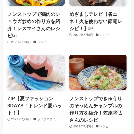
ノンストップで鶏肉のシ
めざましテレビ【省エ
ョウガ炒めの作り方を紹
ネ！火を使わない節電レ
介！レスマイさんのレシ
シピ！】￼
ピ￼
2022年7月6日
レシピ
2022年7月6日
レシピ
ZIP【夏ファッション
ノンストップできゅうり
3DAYS！トレンド夏ハッ
のそうめんチャンプルの
ト！】
作り方を紹介！笠原将弘
さんのレシピ
2022年7月6日
ライフスタイル
2022年7月5日
レシピ