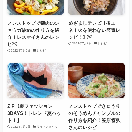
ノンストップで鶏肉のシ
めざましテレビ【省エ
ョウガ炒めの作り方を紹
ネ！火を使わない節電レ
介！レスマイさんのレシ
シピ！】￼
ピ￼
2022年7月6日
レシピ
2022年7月6日
レシピ
ZIP【夏ファッション
ノンストップできゅうり
3DAYS！トレンド夏ハッ
のそうめんチャンプルの
ト！】
作り方を紹介！笠原将弘
さんのレシピ
2022年7月6日
ライフスタイル