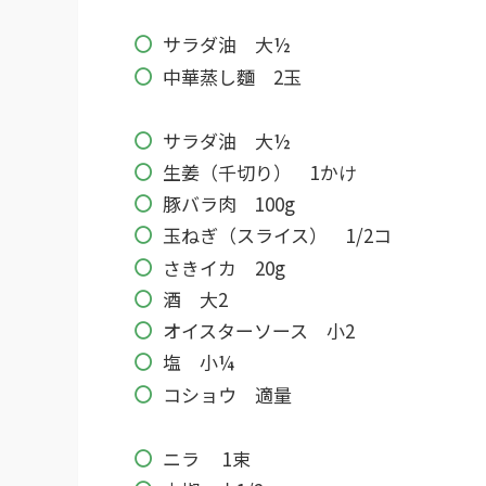
サラダ油 大½
中華蒸し麵 2玉
サラダ油 大½
生姜（千切り） 1かけ
豚バラ肉 100g
玉ねぎ（スライス） 1/2コ
さきイカ 20g
酒 大2
オイスターソース 小2
塩 小¼
コショウ 適量
ニラ 1束