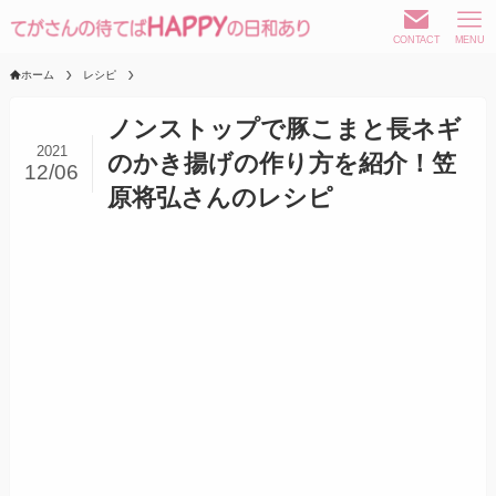
CONTACT
MENU
ホーム
レシピ
ノンストップで豚こまと長ネギ
2021
のかき揚げの作り方を紹介！笠
12/06
原将弘さんのレシピ