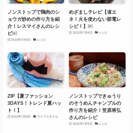
ノンストップで鶏肉のシ
めざましテレビ【省エ
ョウガ炒めの作り方を紹
ネ！火を使わない節電レ
介！レスマイさんのレシ
シピ！】￼
ピ￼
2022年7月6日
レシピ
2022年7月6日
レシピ
ZIP【夏ファッション
ノンストップできゅうり
3DAYS！トレンド夏ハッ
のそうめんチャンプルの
ト！】
作り方を紹介！笠原将弘
さんのレシピ
2022年7月6日
ライフスタイル
2022年7月5日
レシピ