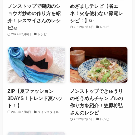
ノンストップで鶏肉のシ
めざましテレビ【省エ
ョウガ炒めの作り方を紹
ネ！火を使わない節電レ
介！レスマイさんのレシ
シピ！】￼
ピ￼
2022年7月6日
レシピ
2022年7月6日
レシピ
ZIP【夏ファッション
ノンストップできゅうり
3DAYS！トレンド夏ハッ
のそうめんチャンプルの
ト！】
作り方を紹介！笠原将弘
さんのレシピ
2022年7月6日
ライフスタイル
2022年7月5日
レシピ