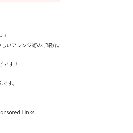
ト！
いしいアレンジ術のご紹介。
ピです！
んです。
onsored Links