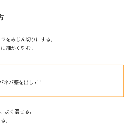
方
クラをみじん切りにする。
らに細かく刻む。
バネバ感を出して！
て、よく混ぜる。
ぜる。