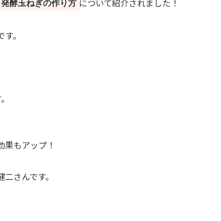
について紹介されました！
発酵玉ねぎの作り方
です。
す。
。
効果もアップ！
健二さんです。